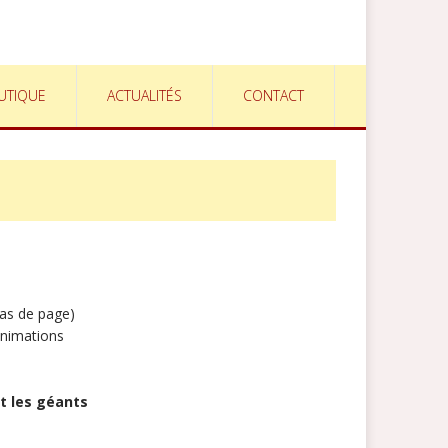
UTIQUE
ACTUALITÉS
CONTACT
as de page)
animations
t les géants