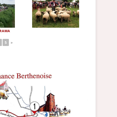
ORAMA
5
►