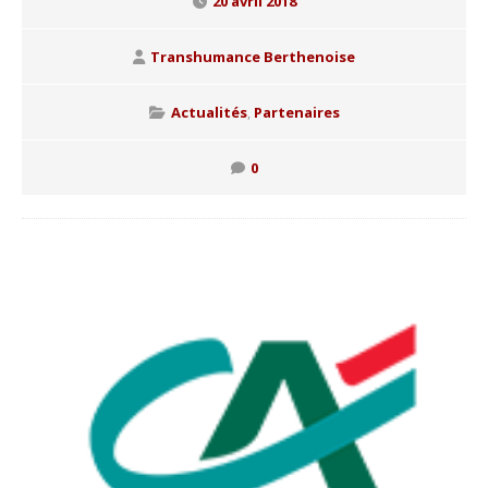
20 avril 2018
Transhumance Berthenoise
Actualités
,
Partenaires
0