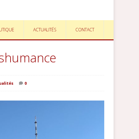
UTIQUE
ACTUALITÉS
CONTACT
nshumance
ualités
0